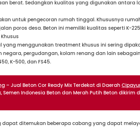
aan berat. Sedangkan kualitas yang digunakan antara lain
unakan untuk pengecoran rumah tinggal. Khususnya rumah 
n poros desa. Beton ini memiliki kualitas seperti K-225,
t Khusus
al yang menggunakan treatment khusus ini sering dipakai
an negara, pergudangan, kolam renang dan lain sebagai
450, K-500, dan FS45.
ng
– Jual Beton Cor Ready Mix Terdekat di Daerah
Cipayu
ix, Semen Indonesia Beton dan Merah Putih Beton dikirim d
g
dapat ditemukan beberapa cabang yang dapat melayani