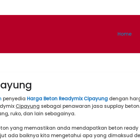
Home
payung
m
penyedia
Harga Beton Readymix Cipayung
dengan harga
adymix
Cipayung
sebagai penawaran jasa supplay beton
ang, ruko, dan lain sebagainya.
eton yang memastikan anda mendapatkan beton ready 
lanjut ada baiknya kita mengetahui apa yang dimaksud 