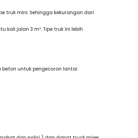
ipe truk mini. Sehingga kekurangan dari
 kali jalan 3 m³. Tipe truk ini lebih
 beton untuk pengecoron lantai
akat dan polisi ) dan dapat truck mixer