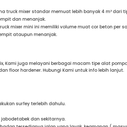
rena truck mixer standar memuat lebih banyak 4 m³ dari t
sempit dan menanjak.
Truck mixer mini ini memiliki volume muat cor beton per satu
sempit ataupun menanjak.
x, Kami juga melayani berbagai macam tipe alat pompa
dan floor hardener. Hubungi Kami untuk info lebih lanjut.
ukan surfey terlebih dahulu.
h jabodetabek dan sekitarnya.
hadap tersedianya jalan yang layak, keamanan ( masyar